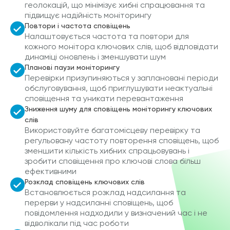
геолокацій, що мінімізує хибні спрацювання та
підвищує надійність моніторингу
Повтори і частота сповіщень
Налаштовується частота та повтори для
кожного монітора ключових слів, щоб відповідати
динаміці оновлень і зменшувати шум
Планові паузи моніторингу
Перевірки призупиняються у заплановані періоди
обслуговування, щоб приглушувати неактуальні
сповіщення та уникати перевантаження
Зниження шуму для сповіщень моніторингу ключових
слів
Використовуйте багатомісцеву перевірку та
регульовану частоту повторення сповіщень, щоб
зменшити кількість хибних спрацьовувань і
зробити сповіщення про ключові слова більш
ефективними
Розклад сповіщень ключових слів
Встановлюється розклад надсилання та
перерви у надсиланні сповіщень, щоб
повідомлення надходили у визначений час і не
відволікали під час роботи