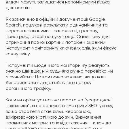
видачі можуть залишатися непоміченими кілька
днів поспіль.
Як зазначено в офіційній документації Google
Search, пошукові результати є динамічними та
персоналізованими — залежно від регіону,
пристрою, історії пошуку тощо. Саме тому для
отримання повної картини потрібен окремий
інструмент моніторингу ключових слів, який фіксує
кожну зміну.
Інструменти щоденного моніторингу реагують
значно швидше, ніж будь-яка ручна перевірка чи
місячний звіт. Це критично важливо, якщо ваш
бізнес залежить від стабільного потоку
органічного трафіку.
Коли ви орієнтуєтесь не просто на “усереднені
показники”, а на релевантні метрики SEO-успіху,
ваша стратегія стає більш керованою,
вимірюваною й стійкою до змін. Визначення
правильних метрик та їх відстеження — ключ до