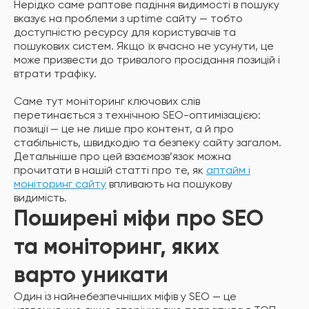
Нерідко саме раптове падіння видимості в пошуку
вказує на проблеми з uptime сайту — тобто
доступністю ресурсу для користувачів та
пошукових систем. Якщо їх вчасно не усунути, це
може призвести до тривалого просідання позицій і
втрати трафіку.
Саме тут моніторинг ключових слів
перетинається з технічною SEO-оптимізацією:
позиції — це не лише про контент, а й про
стабільність, швидкодію та безпеку сайту загалом.
Детальніше про цей взаємозв’язок можна
прочитати в нашій статті про те, як
аптайм і
моніторинг сайту
впливають на пошукову
видимість.
Поширені міфи про SEO
та моніторинг, яких
варто уникати
Один із найнебезпечніших міфів у SEO — це