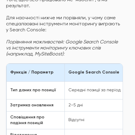
того, щоб SEO працювало не "наосліп", а на
результат.
Для наочності нижче ми порівняли, у чому саме
спеціалізовані інструменти моніторингу виграють
у Search Console:
Порівняння можливостей: Google Search Console
vs інструменти моніторингу ключових слів
(наприклад, MySiteBoost):
Функція / Параметр
Google Search Console
Тип даних про позиції
Середні позиції за період
Затримка оновлення
2–5 дні
Сповіщення про
Відсутні
падіння позицій