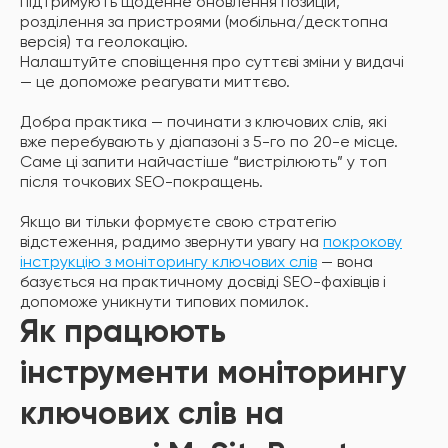
підтримують щоденне оновлення позицій,
розділення за пристроями (мобільна/десктопна
версія) та геолокацію.
Налаштуйте сповіщення про суттєві зміни у видачі
— це допоможе реагувати миттєво.
Добра практика — починати з ключових слів, які
вже перебувають у діапазоні з 5-го по 20-е місце.
Саме ці запити найчастіше “вистрілюють” у топ
після точкових SEO-покращень.
Якщо ви тільки формуєте свою стратегію
відстеження, радимо звернути увагу на
покрокову
інструкцію з моніторингу ключових слів
— вона
базується на практичному досвіді SEO-фахівців і
допоможе уникнути типових помилок.
Як працюють
інструменти моніторингу
ключових слів на