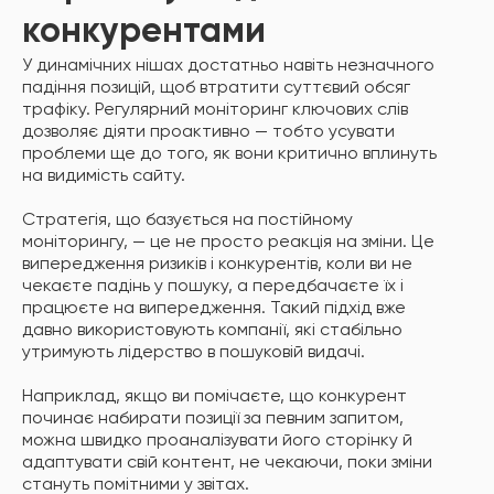
конкурентами
У динамічних нішах достатньо навіть незначного
падіння позицій, щоб втратити суттєвий обсяг
трафіку. Регулярний моніторинг ключових слів
дозволяє діяти проактивно — тобто усувати
проблеми ще до того, як вони критично вплинуть
на видимість сайту.
Стратегія, що базується на постійному
моніторингу, — це не просто реакція на зміни. Це
випередження ризиків і конкурентів, коли ви не
чекаєте падінь у пошуку, а передбачаєте їх і
працюєте на випередження. Такий підхід вже
давно використовують компанії, які стабільно
утримують лідерство в пошуковій видачі.
Наприклад, якщо ви помічаєте, що конкурент
починає набирати позиції за певним запитом,
можна швидко проаналізувати його сторінку й
адаптувати свій контент, не чекаючи, поки зміни
стануть помітними у звітах.