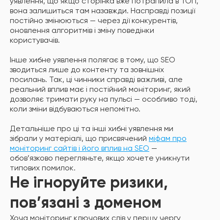
уявлення, що якщо сторінка вже потрапила в ТОП,
вона залишиться там назавжди. Насправді позиції
постійно змінюються — через дії конкурентів,
оновлення алгоритмів і зміну поведінки
користувачів.
Інше хибне уявлення полягає в тому, що SEO
зводиться лише до контенту та зовнішніх
посилань. Так, ці чинники справді важливі, але
реальний вплив має і постійний моніторинг, який
дозволяє тримати руку на пульсі — особливо тоді,
коли зміни відбуваються непомітно.
Детальніше про ці та інші хибні уявлення ми
зібрали у матеріалі, що присвячений
міфам про
моніторинг сайтів і його вплив на SEO
—
обов’язково перегляньте, якщо хочете уникнути
типових помилок.
Не ігноруйте ризики,
пов’язані з доменом
Хоча моніторинг ключових слів у першу чергу