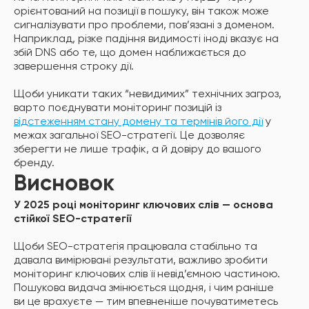
орієнтований на позиції в пошуку, він також може
сигналізувати про проблеми, пов’язані з доменом.
Наприклад, різке падіння видимості іноді вказує на
збій DNS або те, що домен наближається до
завершення строку дії.
Щоби уникати таких “невидимих” технічних загроз,
варто поєднувати моніторинг позицій із
відстеженням стану домену та термінів його дії
у
межах загальної SEO-стратегії. Це дозволяє
зберегти не лише трафік, а й довіру до вашого
бренду.
Висновок
У 2025 році моніторинг ключових слів — основа
стійкої SEO-стратегії
Щоби SEO-стратегія працювала стабільно та
давала вимірювані результати, важливо зробити
моніторинг ключових слів її невід’ємною частиною.
Пошукова видача змінюється щодня, і чим раніше
ви це врахуєте — тим впевненіше почуватиметесь