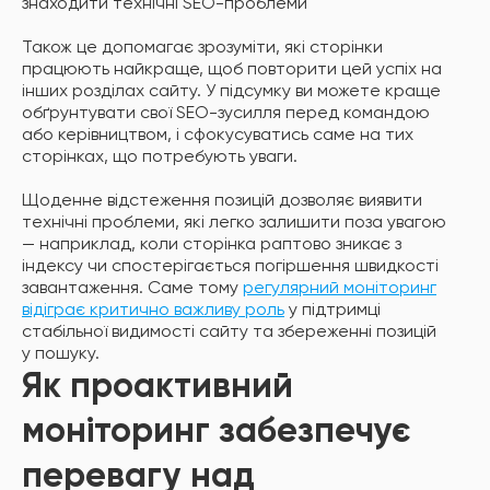
знаходити технічні SEO-проблеми
Також це допомагає зрозуміти, які сторінки
працюють найкраще, щоб повторити цей успіх на
інших розділах сайту. У підсумку ви можете краще
обґрунтувати свої SEO-зусилля перед командою
або керівництвом, і сфокусуватись саме на тих
сторінках, що потребують уваги.
Щоденне відстеження позицій дозволяє виявити
технічні проблеми, які легко залишити поза увагою
— наприклад, коли сторінка раптово зникає з
індексу чи спостерігається погіршення швидкості
завантаження. Саме тому
регулярний моніторинг
відіграє критично важливу роль
у підтримці
стабільної видимості сайту та збереженні позицій
у пошуку.
Як проактивний
моніторинг забезпечує
перевагу над