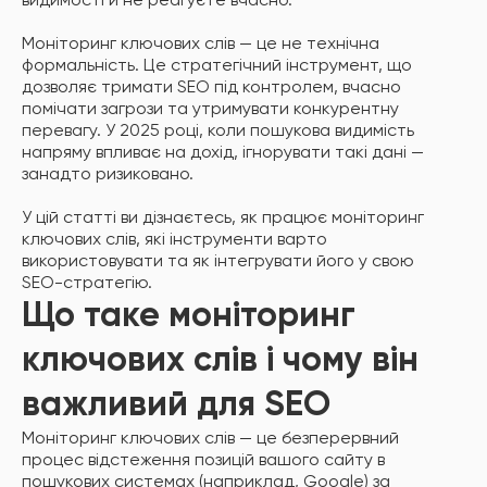
видимості й не реагуєте вчасно.
Моніторинг ключових слів — це не технічна
формальність. Це стратегічний інструмент, що
дозволяє тримати SEO під контролем, вчасно
помічати загрози та утримувати конкурентну
перевагу. У 2025 році, коли пошукова видимість
напряму впливає на дохід, ігнорувати такі дані —
занадто ризиковано.
У цій статті ви дізнаєтесь, як працює моніторинг
ключових слів, які інструменти варто
використовувати та як інтегрувати його у свою
SEO-стратегію.
Що таке моніторинг
ключових слів і чому він
важливий для SEO
Моніторинг ключових слів — це безперервний
процес відстеження позицій вашого сайту в
пошукових системах (наприклад, Google) за