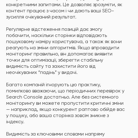
конкретними запитами. Це дозволяє зрозуміти, як
контент працює з часом і чи дають ваші SEO-
зусилля очікуваний результат.
Регулярне відстеження позицій дає змогу
побачити, наскільки сторінки відповідають
пошуковому наміру користувача, а також як вони
реагують на зміни алгоритмів. Якщо впровадити
моніторинг правильно, він допомагає виявити
точки для оптимізації, зберегти стабільну
видимість сайту та захистити його від
неочікуваних “падінь” у видачі.
Багато компаній ігнорують цю практику,
помилково вважаючи, що періодичних перевірок у
Search Console достатньо. Але без системного
моніторингу ви можете пропустити критичні зміни
— наприклад, якщо конкурент раптово обійде вас
у пошуку, або ваша сторінка зовсім зникне з
індексу.
Видимість за ключовими словами напряму