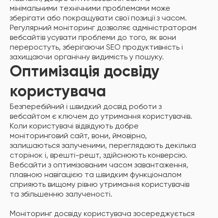
мінімальними технічними проблемами може
зберігати або покращувати свої позиції з часом.
Регулярний моніторинг дозволяє адміністраторам
вебсайтів усувати проблеми до того, як вони
переростуть, зберігаючи SEO продуктивність і
захищаючи органічну видимість у пошуку.
Оптимізація досвіду
користувача
Безперебійний і швидкий досвід роботи з
вебсайтом є ключем до утримання користувачів.
Коли користувачі відвідують добре
моніторинговий сайт, вони, ймовірно,
залишаються залученими, переглядають декілька
сторінок і, врешті-решт, здійснюють конверсію.
Вебсайти з оптимізованим часом завантаження,
плавною навігацією та швидким функціоналом
сприяють вищому рівню утримання користувачів
та збільшенню залученості.
Моніторинг досвіду користувача зосереджується