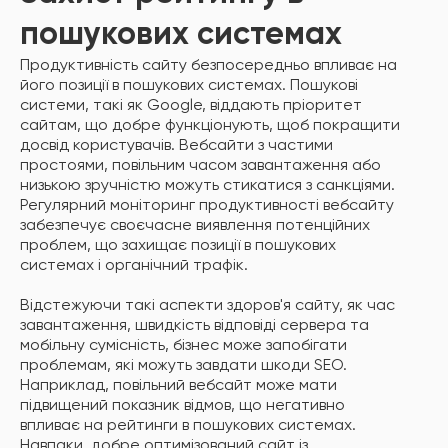
пошукових системах
Продуктивність сайту безпосередньо впливає на
його позиції в пошукових системах. Пошукові
системи, такі як Google, віддають пріоритет
сайтам, що добре функціонують, щоб покращити
досвід користувачів. Вебсайти з частими
простоями, повільним часом завантаження або
низькою зручністю можуть стикатися з санкціями.
Регулярний моніторинг продуктивності вебсайту
забезпечує своєчасне виявлення потенційних
проблем, що захищає позиції в пошукових
системах і органічний трафік.
Відстежуючи такі аспекти здоров'я сайту, як час
завантаження, швидкість відповіді сервера та
мобільну сумісність, бізнес може запобігати
проблемам, які можуть завдати шкоди SEO.
Наприклад, повільний вебсайт може мати
підвищений показник відмов, що негативно
впливає на рейтинги в пошукових системах.
Навпаки, добре оптимізований сайт із