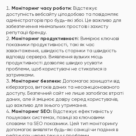
Моніторинг часу роботи
: Відстежує
доступність вебсайту цілодобово та повідомляє
адміністраторів про будь-які збої. Це важливо для
забезпечення мінімальних простоїв і захисту
репутації бренду.
Моніторинг продуктивност
і: Вимірює ключові
показники продуктивності, такі як час
завантаження, швидкість сторінки та швидкість
відповіді сервера. Виявлення вузьких місць
продуктивності дозволяє швидко усувати
проблеми, щоб користувачі не стикалися із
затримками.
Моніторинг безпеки:
Допомагає захищати від
кіберзагроз, витоків даних та несанкціонованого
доступу. Безпечний сайт не лише запобігає втраті
даних, але й зміцнює довіру серед користувачів,
що важливо для їхнього утримання.
Моніторинг SEO:
Відстежує ефективність у
пошукових системах, позиції за ключовими
словами та SEO показники. Цей тип моніторингу
допомагає виявляти будь-які санкції чи падіння в