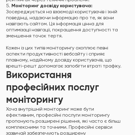
рейтингах через технічні проблеми.
Моніторинг досвіду користувача:
Зосереджується на взаємодії користувачів і їхній
поведінці, надаючи інформацію про те, як вони
навігають сайтом. Ця інформація цінна для
оптимізації навігації, покращення доступності та
зменшення точок тертя.
Кожен із цих типів моніторингу охоплює певні
аспекти продуктивності вебсайту і сприяє
плавному, надійному досвіду користувачів, що
врешті-решт допомагає запобігти втраті трафіку.
Використання
професійних послуг
моніторингу
Хоча внутрішній моніторинг може бути
ефективним, професійні послуги моніторингу
пропонують розширені рішення, які часто є більш
комплексними та точними. Професійні сервіси
зазвичай забезпечують розширену