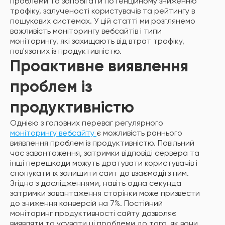
проблеми та запобігати потенційному зниженню
трафіку, залученості користувачів та рейтингу в
пошукових системах. У цій статті ми розглянемо
важливість моніторингу вебсайтів і типи
моніторингу, які захищають від втрат трафіку,
пов'язаних із продуктивністю.
Проактивне виявлення
проблем із
продуктивністю
Однією з головних переваг регулярного
моніторингу вебсайту
є можливість раннього
виявлення проблем із продуктивністю. Повільний
час завантаження, затримки відповіді сервера та
інші перешкоди можуть дратувати користувачів і
спонукати їх залишити сайт до взаємодії з ним.
Згідно з дослідженнями, навіть одна секунда
затримки завантаження сторінки може призвести
до зниження конверсій на 7%. Постійний
моніторинг продуктивності сайту дозволяє
виявляти та усувати ці проблеми до того, як вони