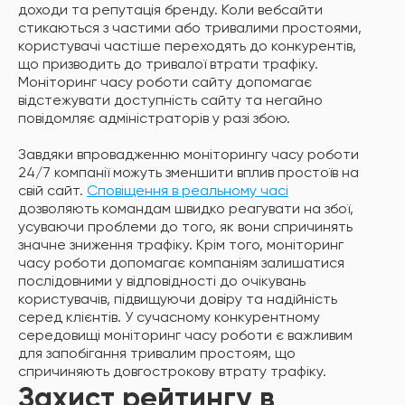
доходи та репутація бренду. Коли вебсайти
стикаються з частими або тривалими простоями,
користувачі частіше переходять до конкурентів,
що призводить до тривалої втрати трафіку.
Моніторинг часу роботи сайту допомагає
відстежувати доступність сайту та негайно
повідомляє адміністраторів у разі збою.
Завдяки впровадженню моніторингу часу роботи
24/7 компанії можуть зменшити вплив простоїв на
свій сайт.
Сповіщення в реальному часі
дозволяють командам швидко реагувати на збої,
усуваючи проблеми до того, як вони спричинять
значне зниження трафіку. Крім того, моніторинг
часу роботи допомагає компаніям залишатися
послідовними у відповідності до очікувань
користувачів, підвищуючи довіру та надійність
серед клієнтів. У сучасному конкурентному
середовищі моніторинг часу роботи є важливим
для запобігання тривалим простоям, що
спричиняють довгострокову втрату трафіку.
Захист рейтингу в