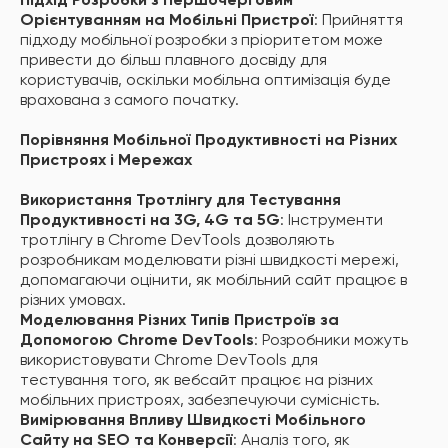
Підхід Розробки з Першочерговим
Орієнтуванням на Мобільні Пристрої
: Прийняття
підходу мобільної розробки з пріоритетом може
привести до більш плавного досвіду для
користувачів, оскільки мобільна оптимізація буде
врахована з самого початку.
Порівняння Мобільної Продуктивності на Різних
Пристроях і Мережах
Використання Тротлінгу для Тестування
Продуктивності на 3G, 4G та 5G
: Інструменти
тротлінгу в Chrome DevTools дозволяють
розробникам моделювати різні швидкості мережі,
допомагаючи оцінити, як мобільний сайт працює в
різних умовах.
Моделювання Різних Типів Пристроїв за
Допомогою Chrome DevTools
: Розробники можуть
використовувати Chrome DevTools для
тестування того, як вебсайт працює на різних
мобільних пристроях, забезпечуючи сумісність.
Вимірювання Впливу Швидкості Мобільного
Сайту на SEO та Конверсії
: Аналіз того, як