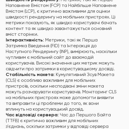
Швидкість рендерингу
: Метрики, такі як Перше
Наповнене Вмістом (FCP) та Найбільше Наповнене
Вмістом (LCP), є критично важливими для оцінки
швидкості рендерингу на мобільних пристроях. Ці
метрики показують, як швидко користувачі бачать
контент та як швидко завантажується основний
вміст сторінки.
Інтерактивність
: Метрики, такі як Перша
Затримка Введення (FID) та Інтеракція до
Наступного Рендерингу (INP), вимірюють, наскільки
чутливим є мобільний сайт до взаємодій
користувачів. Високі значення цих метрик можуть
свідчити про затримки в користувацькому досвіді.
Стабільність макета
: Кумулятивний Зсув Макета
(CLS) є особливо важливим для мобільних
пристроїв, оскільки несподівані зміни макета
можуть розчарувати користувачів. Моніторинг CLS
на мобільних пристроях може допомогти виявити
та виправити ці проблеми до того, як вони
вплинуть на користувацький досвід.
Час відповіді сервера
: Час до Першого Байта
(TTFB) є критично важливим для мобільних
з'єднань, оскільки затримки у відповіді сервера