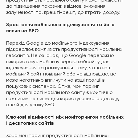
продуктивність мобільного сайту може призвести
до підвищення показників відмов, зниження
залученості та, врешті-решт, до втрати доходу.
Зростання мобільного індексування та його
вплив на SEO
Перехід Google до мобільного індексування
підкреслює важливість продуктивності мобільних
вебсайтів. Це означає, що Google переважно
використовує мобільну версію вебсайту для
індексування та ранжування. Тому, якщо ваш
мобільний сайт повільний або не відповідає, це
може негативно вплинути на ваші позиції в
пошукових системах. Отже, моніторинг
продуктивності мобільного сайту є критично
важливим не лише для користувацького досвіду,
але й для успіху SEO.
Ключові відмінності між моніторингом мобільних
і десктопних сайтів
Хоча моніторинг продуктивності мобільних і