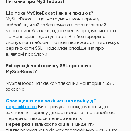
Питання про MySiteBoost
Що таке MySiteBoost і як він працює?
MySiteBoost — це інструмент моніторингу
вебсайтів, який забезпечує автоматизований
моніторинг безпеки, відстеження продуктивності
та моніторинг доступності. Він безперервно
сканує ваш вебсайт на наявність загроз, відстежує
сертифікати SSL і надсилає сповіщення про
виявлені проблеми.
Які функції моніторингу SSL пропонує
MySiteBoost?
MySiteBoost надає комплексний моніторинг SSL,
зокрема:
Сповіщення про закінчення терміну дії
сертифіката:
Ви отримуєте повідомлення до
закінчення терміну дії сертифіката, що запобігає
перериванню захищених з'єднань.
Перевірка з кількох локацій:
Інциденти
підтверджуються з кількох географічних місць, щоб