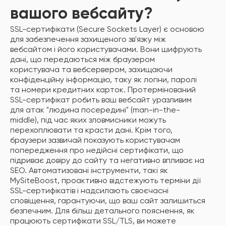
вашого вебсайту?
SSL-сертифікати (Secure Sockets Layer) є основою
для забезпечення захищеного зв'язку між
вебсайтом і його користувачами. Вони шифрують
дані, що передаються між браузером
користувача та вебсервером, захищаючи
конфіденційну інформацію, таку як логіни, паролі
та номери кредитних карток. Протермінований
SSL-сертифікат робить ваш вебсайт уразливим
для атак "людина посередині" (man-in-the-
middle), під час яких зловмисники можуть
перехоплювати та красти дані. Крім того,
браузери зазвичай показують користувачам
попередження про недійсні сертифікати, що
підриває довіру до сайту та негативно впливає на
SEO. Автоматизовані інструменти, такі як
MySiteBoost, проактивно відстежують терміни дії
SSL-сертифікатів і надсилають своєчасні
сповіщення, гарантуючи, що ваш сайт залишиться
безпечним. Для більш детального пояснення, як
працюють сертифікати SSL/TLS, ви можете