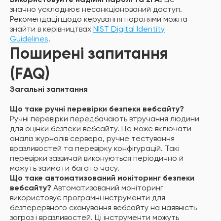
Використовуйте надійні паролі та 2FA:
Це
значно ускладнює несанкціонований доступ.
Рекомендації щодо керування паролями можна
знайти в керівництвах
NIST Digital Identity
Guidelines
.
Поширені запитання
(FAQ)
Загальні запитання
Що таке ручні перевірки безпеки вебсайту?
Ручні перевірки передбачають втручання людини
для оцінки безпеки вебсайту. Це може включати
аналіз журналів сервера, ручне тестування
вразливостей та перевірку конфігурацій. Такі
перевірки зазвичай виконуються періодично й
можуть займати багато часу.
Що таке автоматизований моніторинг безпеки
вебсайту?
Автоматизований моніторинг
використовує програмні інструменти для
безперервного сканування вебсайту на наявність
загроз і вразливостей. Ці інструменти можуть