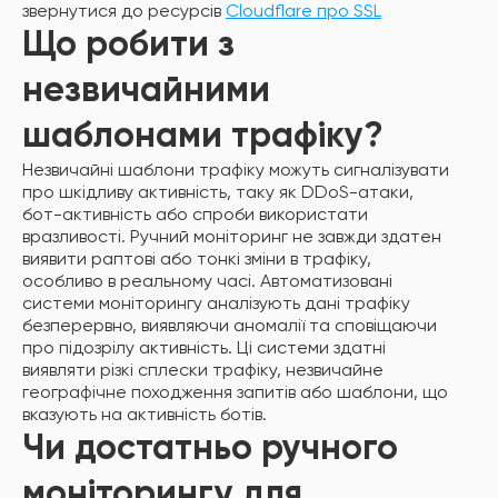
звернутися до ресурсів
Cloudflare про SSL
Що робити з
незвичайними
шаблонами трафіку?
Незвичайні шаблони трафіку можуть сигналізувати
про шкідливу активність, таку як DDoS-атаки,
бот-активність або спроби використати
вразливості. Ручний моніторинг не завжди здатен
виявити раптові або тонкі зміни в трафіку,
особливо в реальному часі. Автоматизовані
системи моніторингу аналізують дані трафіку
безперервно, виявляючи аномалії та сповіщаючи
про підозрілу активність. Ці системи здатні
виявляти різкі сплески трафіку, незвичайне
географічне походження запитів або шаблони, що
вказують на активність ботів.
Чи достатньо ручного
моніторингу для