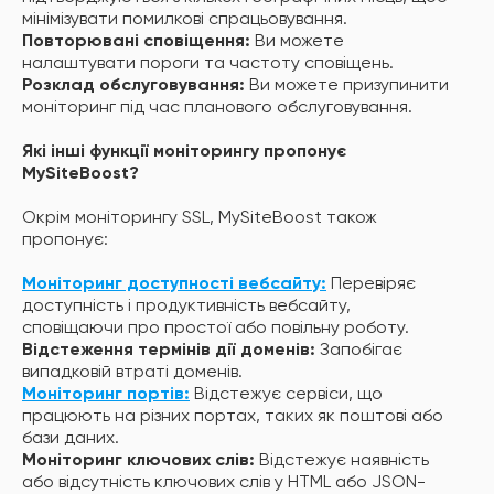
мінімізувати помилкові спрацьовування.
Повторювані сповіщення:
Ви можете
налаштувати пороги та частоту сповіщень.
Розклад обслуговування:
Ви можете призупинити
моніторинг під час планового обслуговування.
Які інші функції моніторингу пропонує
MySiteBoost?
Окрім моніторингу SSL, MySiteBoost також
пропонує:
Моніторинг доступності вебсайту:
Перевіряє
доступність і продуктивність вебсайту,
сповіщаючи про простої або повільну роботу.
Відстеження термінів дії доменів:
Запобігає
випадковій втраті доменів.
Моніторинг портів:
Відстежує сервіси, що
працюють на різних портах, таких як поштові або
бази даних.
Моніторинг ключових слів:
Відстежує наявність
або відсутність ключових слів у HTML або JSON-