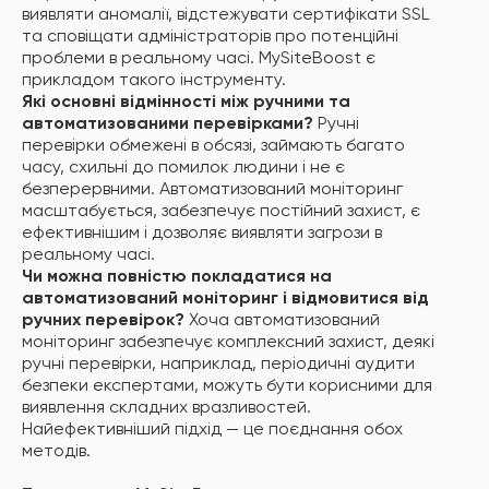
виявляти аномалії, відстежувати сертифікати SSL
та сповіщати адміністраторів про потенційні
проблеми в реальному часі. MySiteBoost є
прикладом такого інструменту.
Які основні відмінності між ручними та
автоматизованими перевірками?
Ручні
перевірки обмежені в обсязі, займають багато
часу, схильні до помилок людини і не є
безперервними. Автоматизований моніторинг
масштабується, забезпечує постійний захист, є
ефективнішим і дозволяє виявляти загрози в
реальному часі.
Чи можна повністю покладатися на
автоматизований моніторинг і відмовитися від
ручних перевірок?
Хоча автоматизований
моніторинг забезпечує комплексний захист, деякі
ручні перевірки, наприклад, періодичні аудити
безпеки експертами, можуть бути корисними для
виявлення складних вразливостей.
Найефективніший підхід — це поєднання обох
методів.